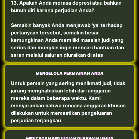
13. Apakah Anda merasa depresi atau bahkan
bunuh diri karena perjudian Anda?
Semakin banyak Anda menjawab 'ya' terhadap
pertanyaan tersebut, semakin besar
kemungkinan Anda memiliki masalah judi yang
serius dan mungkin ingin mencari bantuan dan
saran melalui saluran diuraikan di atas
MENGELOLA PERMAINAN ANDA
Untuk pemain yang sering menikmati judi, tidak
jarang menghabiskan lebih dari anggaran
mereka dalam beberapa waktu. Kami
menyarankan bahwa rencana anggaran khusus
dilakukan untuk memastikan pengeluaran
perjudian terjangkau.
MENCEGAH PERJUDIAN DI BAWAH UMUR