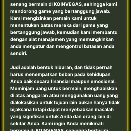
senang bermain di KOINVEGAS, sehingga kami
mendorong game yang bertanggung jawab.
Kami mengizinkan pemain kami untuk
menentukan batas mereka dari game yang
bertanggung jawab, kemudian kami membantu
dengan alat manajemen yang memungkinkan
anda mengatur dan mengontrol batasan anda
sendiri.
Judi adalah bentuk hiburan, dan tidak pernah
harus menempatkan beban pada kehidupan
Anda baik secara finansial maupun emosional.
Meminjam uang untuk bermain, menghabiskan
di atas anggaran atau menggunakan uang yang
dialokasikan untuk tujuan lain bukan hanya tidak
bijaksana tetapi dapat menyebabkan masalah
yang signifikan untuk Anda dan orang lain di
sekitar Anda. Kami ingin Anda menikmati
bermain di KOINVEGAS, sehingga bertaruh