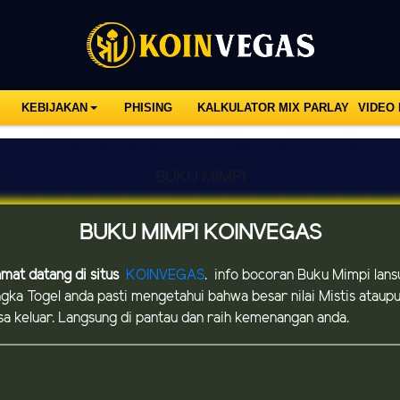
KEBIJAKAN
PHISING
KALKULATOR MIX PARLAY
VIDEO
BUKU MIMPI
BUKU MIMPI KOINVEGAS
amat datang di situs
KOINVEGAS
. info bocoran Buku Mimpi lans
gka Togel anda pasti mengetahui bahwa besar nilai Mistis atau
 keluar. Langsung di pantau dan raih kemenangan anda.