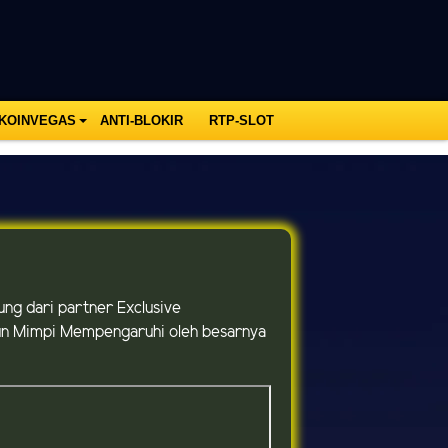
 KOINVEGAS
ANTI-BLOKIR
RTP-SLOT
ung dari partner Exclusive
pun Mimpi Mempengaruhi oleh besarnya